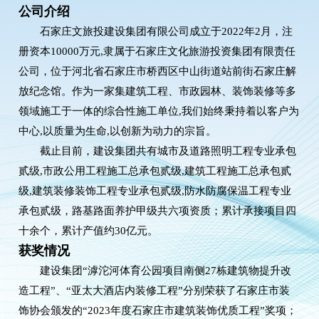
公司介绍
石家庄文旅投建设集团有限公司成立于2022年2月，注
册资本10000万元,隶属于石家庄文化旅游投资集团有限责任
公司，位于河北省石家庄市桥西区中山街道站前街石家庄解
放纪念馆。作为一家集建筑工程、市政园林、装饰装修等多
领域施工于一体的综合性施工单位,我们始终秉持着以客户为
中心,以质量为生命,以创新为动力的宗旨。
截止目前，建设集团共有城市及道路照明工程专业承包
贰级,市政公用工程施工总承包贰级,建筑工程施工总承包贰
级,建筑装修装饰工程专业承包贰级,防水防腐保温工程专业
承包贰级，路基路面养护甲级共六项资质；累计承接项目四
十余个，累计产值约30亿元。
获奖情况
建设集团“滹沱河体育公园项目南侧27栋建筑物提升改
造工程”、“亚太大酒店内装修工程”分别荣获了石家庄市装
饰协会颁发的“2023年度石家庄市建筑装饰优质工程”奖项；