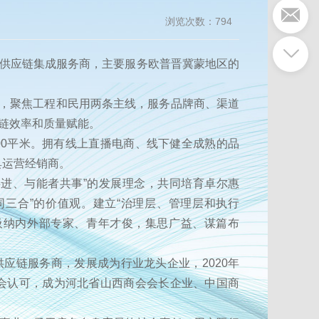
浏览次数：
794
供应链集成服务商，主要服务欧普晋冀蒙地区的
品，聚焦工程和民用两条主线，服务品牌商、渠道
链效率和质量赋能。
000平米。拥有线上直播电商、线下健全成熟的品
灯具运营经销商。
进、与能者共事”的发展理念，共同培育卓尔惠
三合”的价值观。建立“治理层、管理层和执行
吸纳内外部专家、青年才俊，集思广益、谋篇布
链服务商，发展成为行业龙头企业，2020年
社会认可，成为河北省山西商会会长企业、中国商