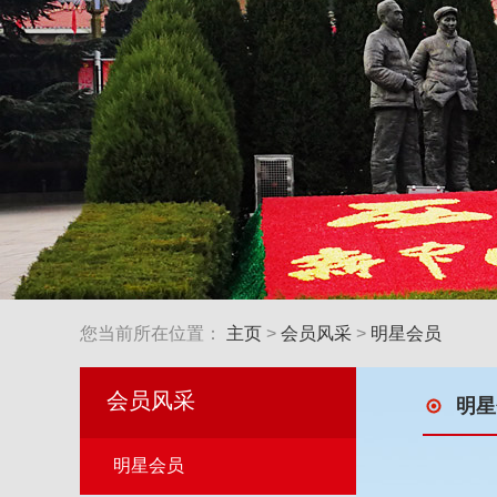
1
2
2
2
您当前所在位置：
主页
>
会员风采
>
明星会员
会员风采
明星
明星会员