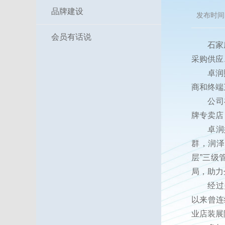
品牌建设
发布时间：
会员有话说
石家庄卓
采购供应
卓润照明
商和终端
公司在职
牌专卖店
卓润始终
群，润泽
层”三级
局，助力
经过多年
以来曾连
业店装展