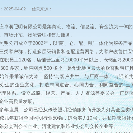
2025-04-02
信息来源：
润照明有限公司是集商流、物流、信息流、资金流为一体的
、市场开拓、物流管理和售后服务。
公司成立于2002年，以“商、仓、配、融”一体化为服务产
三类客户群，打造多层级销售和仓配运营网络，为客户改善供应
员工120名，店铺营业面积10000平米以上，仓储面积20
 300 多家，销售网点 500 多个，是华北地区最大的欧普照明
秉承诚信为本，坚持“与客户共生、与厂商一体、与强者共
众生的企业文化。打造志同道合、心同力合、利同益合的“三同
管理体系。设立战略、经营、产品、人力资源等委员会，广泛
企业高质量发展。
发展，公司已经从传统照明经销服务商升级为灯具全品类供应
续几年获得全国照明行业50强，综合实力10强，并长期获得
陈分会副会长企业、河北建筑装饰业协会副会长企业等。