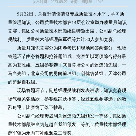
发布时间：2023-09-22 来源: 阅读量：1042
9月22日，为提升装饰装修专业质量技术水平，学习质
量管理知识，公司质量技术部在14层会议室举办质量月知识
竞赛，集团公司质量技术部颜继良特邀出席，公司副总经理
樊战利、质量技术部经理薛军强等共计30人参加竞赛。
质量月知识竞赛分为闭卷考试和现场问答两部分，现场
答题环节由必答题和抢答题组成，竞赛组以两项综合得分最
高为获胜组。五组参赛选手来自幕墙公司的遥遥领先组、一
马当先组，北京公司的勇向前冲组、创优筑梦组，天津公司
的超越自我组。
现场答题环节，副总经理樊战利发表讲话，知识竞赛现
场气氛紧张活跃，参赛组踊跃抢答，经过五组参赛选手的激
烈角逐，比赛终于落下帷幕。
公司副总经理樊战利为遥遥领先组颁发一等奖，集团质
量技术部颜继良为超越自我组颁发二等奖，质量技术部经理
薛军强为永向前冲组颁发三等奖。